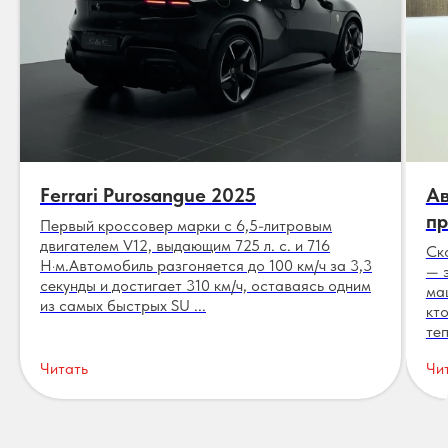
Ferrari Purosangue 2025
Ав
пр
Первый кроссовер марки с 6,5-литровым
двигателем V12, выдающим 725 л. с. и 716
Ск
Н·м.Автомобиль разгоняется до 100 км/ч за 3,3
— 
секунды и достигает 310 км/ч, оставаясь одним
ма
из самых быстрых SU ...
кт
теп
Читать
Чи