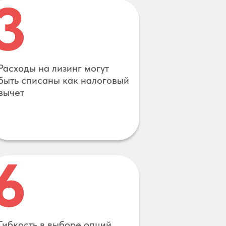
3
Расходы на лизинг могут
быть списаны как налоговый
вычет
6
Гибкость в выборе опций