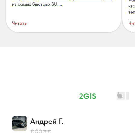
из самых быстрых SU ...
кт
теп
Читать
Чи
Отзывы
⭐ 4,8 наш рейтинг в
2GIS
Андрей Г.
⭐⭐⭐⭐⭐