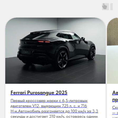
Ferrari Purosangue 2025
Ав
пр
Первый кроссовер марки с 6,5-литровым
двигателем V12, выдающим 725 л. с. и 716
Ск
Н·м.Автомобиль разгоняется до 100 км/ч за 3,3
— 
секунды и достигает 310 км/ч, оставаясь одним
ма