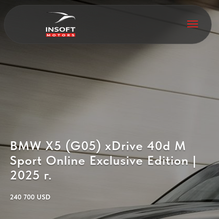
BMW X5 (G05) xDrive 40d M
Sport Online Exclusive Edition |
2025 г.
240 700 USD