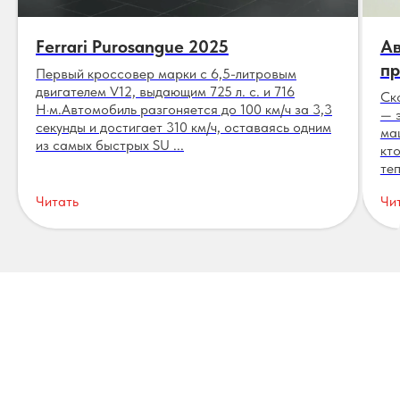
Ferrari Purosangue 2025
Ав
пр
Первый кроссовер марки с 6,5-литровым
двигателем V12, выдающим 725 л. с. и 716
Ск
Н·м.Автомобиль разгоняется до 100 км/ч за 3,3
— 
секунды и достигает 310 км/ч, оставаясь одним
ма
из самых быстрых SU ...
кт
теп
Читать
Чи
Отзывы