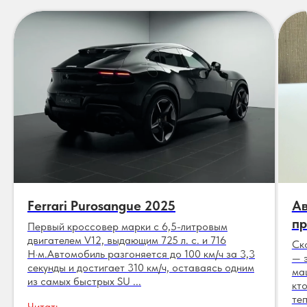
Ferrari Purosangue 2025
Ав
пр
Первый кроссовер марки с 6,5-литровым
двигателем V12, выдающим 725 л. с. и 716
Ск
Н·м.Автомобиль разгоняется до 100 км/ч за 3,3
— 
секунды и достигает 310 км/ч, оставаясь одним
ма
из самых быстрых SU ...
кт
теп
Читать