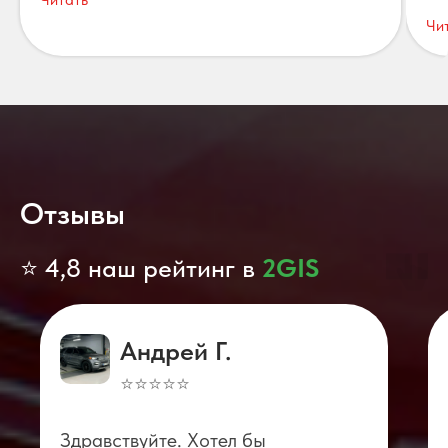
Чи
Отзывы
⭐ 4,8 наш рейтинг в
2GIS
Андрей Г.
⭐⭐⭐⭐⭐
Здравствуйте. Хотел бы