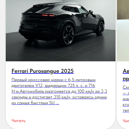
Ferrari Purosangue 2025
Ав
пр
Первый кроссовер марки с 6,5-литровым
двигателем V12, выдающим 725 л. с. и 716
Ск
Н·м.Автомобиль разгоняется до 100 км/ч за 3,3
— 
секунды и достигает 310 км/ч, оставаясь одним
ма
из самых быстрых SU ...
кт
теп
Читать
Чи