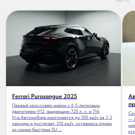
Ferrari Purosangue 2025
Ав
пр
Первый кроссовер марки с 6,5-литровым
двигателем V12, выдающим 725 л. с. и 716
Ск
Н·м.Автомобиль разгоняется до 100 км/ч за 3,3
— 
секунды и достигает 310 км/ч, оставаясь одним
ма
из самых быстрых SU ...
кт