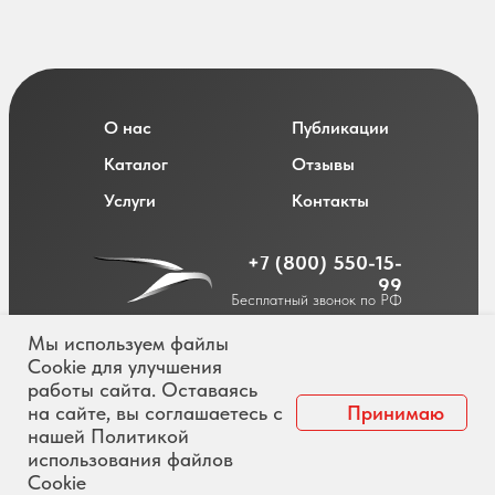
О нас
Публикации
Каталог
Отзывы
Услуги
Контакты
+7 (800) 550-15-
99
Бесплатный звонок по РФ
Мы используем файлы
Cookie для улучшения
работы сайта. Оставаясь
Политика обработки персональных данных
на сайте, вы соглашаетесь с
Принимаю
Согласие на обработку персональных данных
нашей Политикой
использования файлов
© Insoft Motors
2025, Официальный сайт
Сookie