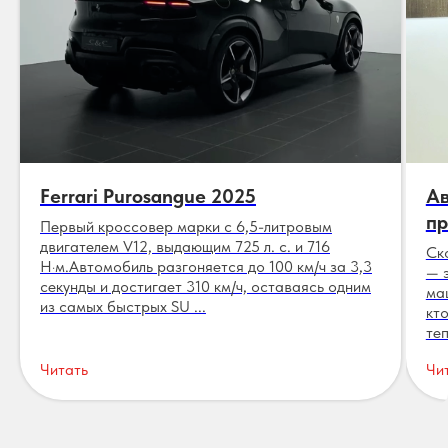
Ferrari Purosangue 2025
Ав
пр
Первый кроссовер марки с 6,5-литровым
двигателем V12, выдающим 725 л. с. и 716
Ск
Н·м.Автомобиль разгоняется до 100 км/ч за 3,3
— 
секунды и достигает 310 км/ч, оставаясь одним
ма
из самых быстрых SU ...
кт
теп
Читать
Чи