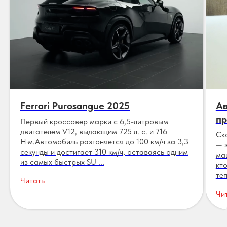
Ferrari Purosangue 2025
Ав
пр
Первый кроссовер марки с 6,5-литровым
двигателем V12, выдающим 725 л. с. и 716
Ск
Н·м.Автомобиль разгоняется до 100 км/ч за 3,3
— 
секунды и достигает 310 км/ч, оставаясь одним
ма
из самых быстрых SU ...
кт
теп
Читать
Чи