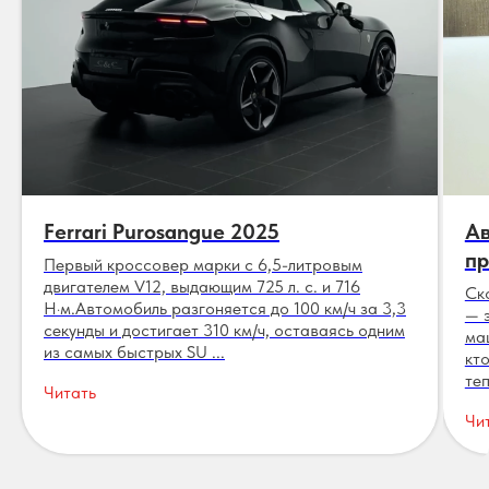
Ferrari Purosangue 2025
Ав
пр
Первый кроссовер марки с 6,5-литровым
двигателем V12, выдающим 725 л. с. и 716
Ск
Н·м.Автомобиль разгоняется до 100 км/ч за 3,3
— 
секунды и достигает 310 км/ч, оставаясь одним
ма
из самых быстрых SU ...
кт
теп
Читать
Чи