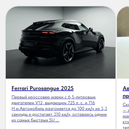
Ferrari Purosangue 2025
Ав
пр
Первый кроссовер марки с 6,5-литровым
двигателем V12, выдающим 725 л. с. и 716
Ск
Н·м.Автомобиль разгоняется до 100 км/ч за 3,3
— 
секунды и достигает 310 км/ч, оставаясь одним
ма
из самых быстрых SU ...
кт
теп