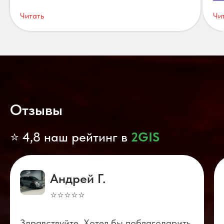
Читать
Чи
Отзывы
⭐ 4,8 наш рейтинг в
2GIS
Андрей Г.
⭐⭐⭐⭐⭐
Здравствуйте. Хотел бы поблагодарить