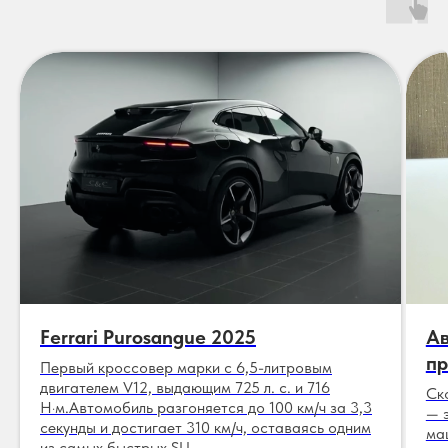
Ferrari Purosangue 2025
Ав
пр
Первый кроссовер марки с 6,5-литровым
двигателем V12, выдающим 725 л. с. и 716
Ск
Н·м.Автомобиль разгоняется до 100 км/ч за 3,3
— 
секунды и достигает 310 км/ч, оставаясь одним
ма
из самых быстрых SU ...