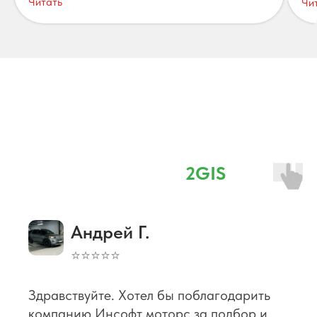
Читать
Чи
Отзывы
⭐ 4,8 наш рейтинг в
2GIS
Андрей Г.
⭐⭐⭐⭐⭐
Здравствуйте. Хотел бы поблагодарить
компанию Инсофт моторс за подбор и