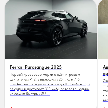
Ferrari Purosangue 2025
Ав
пр
Первый кроссовер марки с 6,5-литровым
двигателем V12, выдающим 725 л. с. и 716
Ск
Н·м.Автомобиль разгоняется до 100 км/ч за 3,3
— 
секунды и достигает 310 км/ч, оставаясь одним
ма
из самых быстрых SU ...
кт
теп