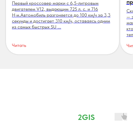
пр
Первый кроссовер марки с 6,5-литровым
двигателем V12, выдающим 725 л. с. и 716
Ск
Н·м.Автомобиль разгоняется до 100 км/ч за 3,3
— 
секунды и достигает 310 км/ч, оставаясь одним
ма
из самых быстрых SU ...
кт
теп
Читать
Чи
Отзывы
⭐ 4,8 наш рейтинг в
2GIS