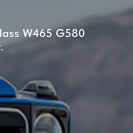
lass W465 G580
.