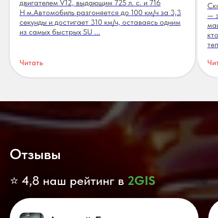
двигателем V12, выдающим 725 л. с. и 716
Ск
Н·м.Автомобиль разгоняется до 100 км/ч за 3,3
— 
секунды и достигает 310 км/ч, оставаясь одним
ма
из самых быстрых SU ...
кт
теп
Читать
Чи
Отзывы
⭐ 4,8 наш рейтинг в
2GIS