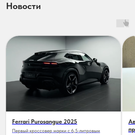
Новости
Ferrari Purosangue 2025
Ав
пр
Первый кроссовер марки с 6,5-литровым