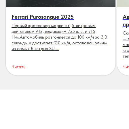
Ferrari Purosangue 2025
Ав
пр
Первый кроссовер марки с 6,5-литровым
двигателем V12, выдающим 725 л. с. и 716
Ск
Н·м.Автомобиль разгоняется до 100 км/ч за 3,3
— 
секунды и достигает 310 км/ч, оставаясь одним
ма
из самых быстрых SU ...
кт
теп
Читать
Чи
Отзывы