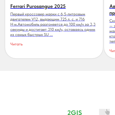
Ferrari Purosangue 2025
Ав
пр
Первый кроссовер марки с 6,5-литровым
двигателем V12, выдающим 725 л. с. и 716
Ск
Н·м.Автомобиль разгоняется до 100 км/ч за 3,3
— 
секунды и достигает 310 км/ч, оставаясь одним
ма
из самых быстрых SU ...
кт
теп
Читать
Чи
Отзывы
⭐ 4,8 наш рейтинг в
2GIS