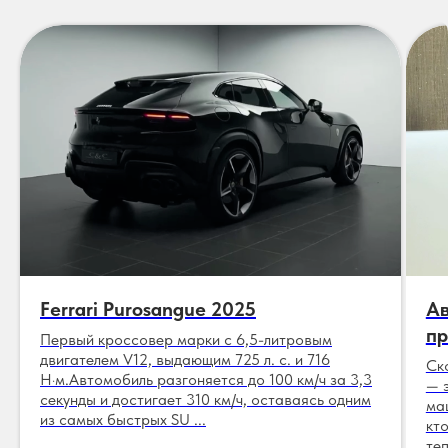
Ferrari Purosangue 2025
Ав
пр
Первый кроссовер марки с 6,5-литровым
двигателем V12, выдающим 725 л. с. и 716
Ск
Н·м.Автомобиль разгоняется до 100 км/ч за 3,3
— 
секунды и достигает 310 км/ч, оставаясь одним
ма
из самых быстрых SU ...
кт
теп