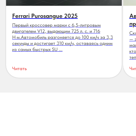
Ferrari Purosangue 2025
Ав
пр
Первый кроссовер марки с 6,5-литровым
двигателем V12, выдающим 725 л. с. и 716
Ск
Н·м.Автомобиль разгоняется до 100 км/ч за 3,3
— 
секунды и достигает 310 км/ч, оставаясь одним
ма
из самых быстрых SU ...
кт
теп
Читать
Чи
Отзывы