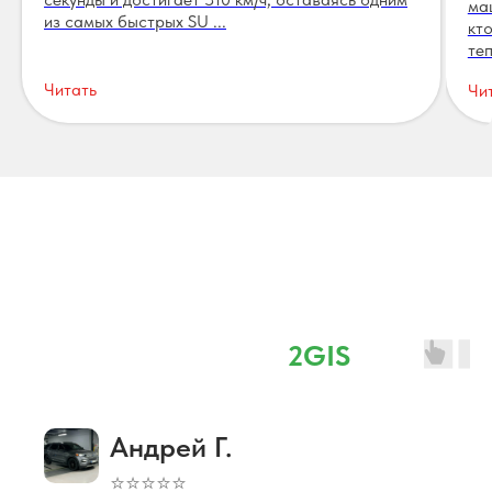
ма
из самых быстрых SU ...
кт
теп
Читать
Чи
Отзывы
⭐ 4,8 наш рейтинг в
2GIS
Андрей Г.
⭐⭐⭐⭐⭐