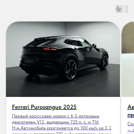
Ferrari Purosangue 2025
Ав
пр
Первый кроссовер марки с 6,5-литровым
двигателем V12, выдающим 725 л. с. и 716
Ск
Н·м.Автомобиль разгоняется до 100 км/ч за 3,3
— 
секунды и достигает 310 км/ч, оставаясь одним