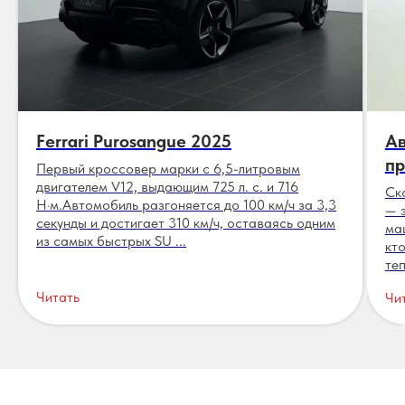
Ferrari Purosangue 2025
Ав
пр
Первый кроссовер марки с 6,5-литровым
двигателем V12, выдающим 725 л. с. и 716
Ск
Н·м.Автомобиль разгоняется до 100 км/ч за 3,3
— 
секунды и достигает 310 км/ч, оставаясь одним
ма
из самых быстрых SU ...
кт
теп
Читать
Чи